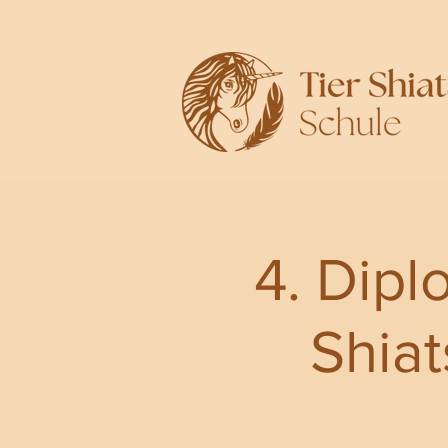
4. Dipl
Shia