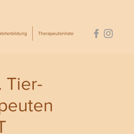
eiterbildung
Therapeutenliste
 Tier-
apeuten
T