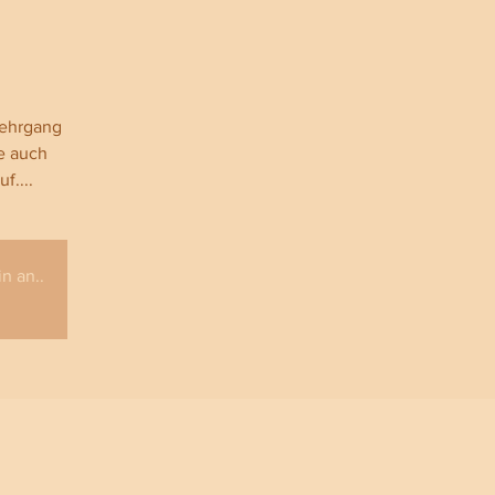
lehrgang
e auch
f....
n an..