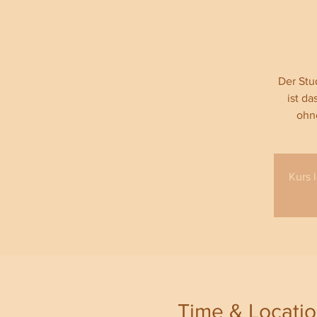
Der Stu
ist d
ohne
Kurs 
Time & Locati