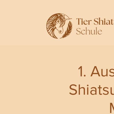
1. Au
Shiats