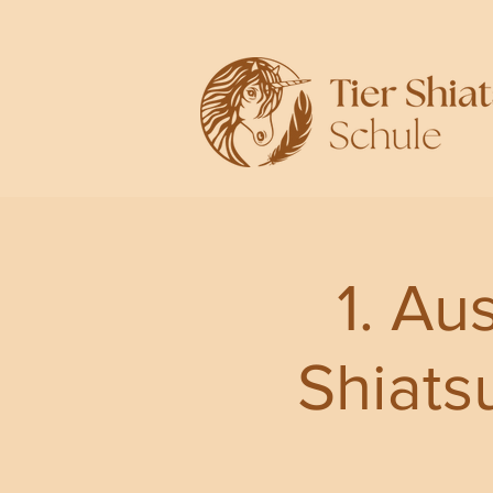
1. Au
Shiats