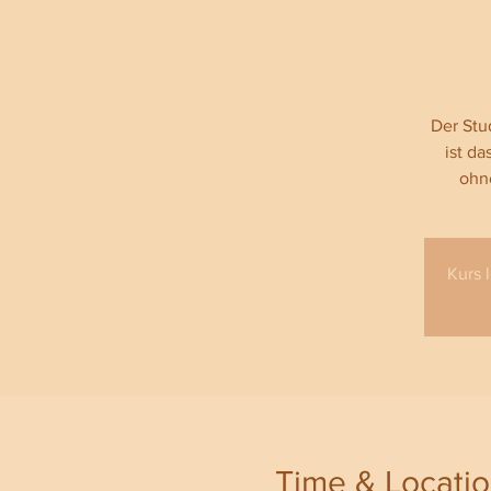
Der Stu
ist d
ohne
Kurs 
Time & Locati