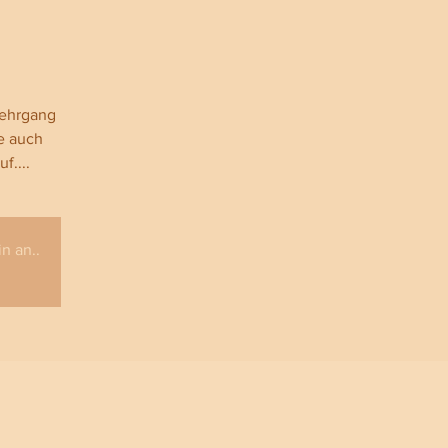
lehrgang
e auch
f....
n an..